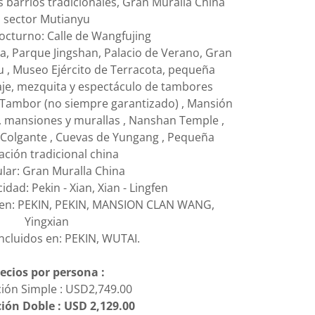
os barrios tradicionales, Gran Muralla China
sector Mutianyu
octurno: Calle de Wangfujing
a, Parque Jingshan, Palacio de Verano, Gran
 , Museo Ejército de Terracota, pequeña
aje, mezquita y espectáculo de tambores
l Tambor (no siempre garantizado) , Mansión
, mansiones y murallas , Nanshan Temple ,
 Colgante , Cuevas de Yungang , Pequeña
ación tradicional china
ular: Gran Muralla China
idad: Pekin - Xian, Xian - Lingfen
s en: PEKIN, PEKIN, MANSION CLAN WANG,
Yingxian
ncluidos en: PEKIN, WUTAI.
ecios por persona :
ión Simple : USD2,749.00
ión Doble : USD 2,129.00