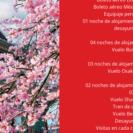
Boleto aéreo Méxic
Equipaje perm
01 noche de alojamien
desayuno
04 noches de aloja
Vuelo Bus
03 noches de alojam
Vuelo Osaka
02 noches de alojami
0
Vuelo Shan
Tren de a
Vuelo Bei
Desayun
Visitas en cada 