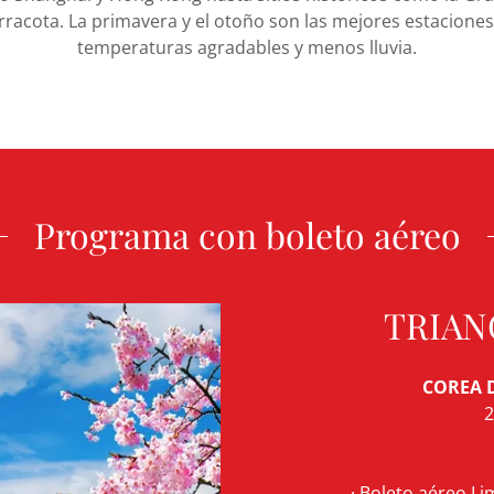
racota. La primavera y el otoño son las mejores estaciones 
temperaturas agradables y menos lluvia.
Programa con boleto aéreo
TRIAN
COREA D
2
· Boleto aéreo Li