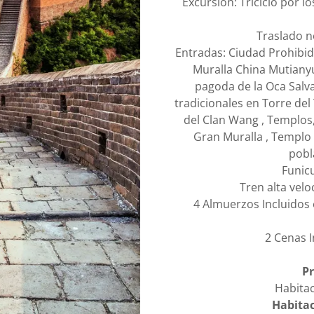
Excursion: Triciclo por l
Traslado n
Entradas: Ciudad Prohibid
Muralla China Mutianyu
pagoda de la Oca Salv
tradicionales en Torre de
del Clan Wang , Templos
Gran Muralla , Templo
pobl
Funic
Tren alta veloc
4 Almuerzos Incluido
2 Cenas I
Pr
Habitac
Habitac