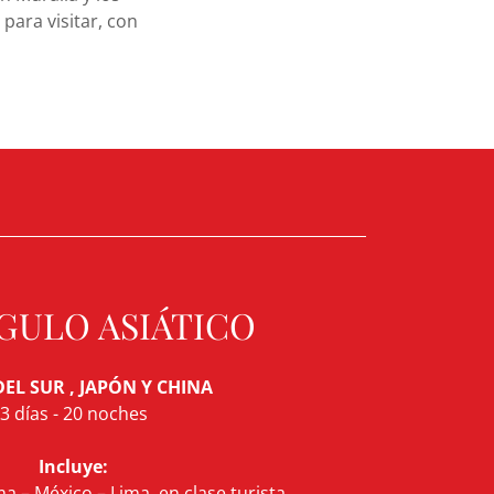
para visitar, con
GULO ASIÁTICO
EL SUR , JAPÓN Y CHINA
3 días - 20 noches
Incluye:
ma – México – Lima, en clase turista.