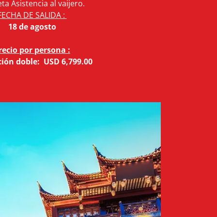
eta Asistencia al vaijero.
FECHA DE SALIDA :
18 de agosto
recio por persona :
ión doble: USD 6,799.00