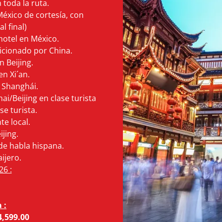
 toda la ruta.
éxico de cortesía, con
al final)
 hotel en México.
icionado por China.
 Beijing.
n Xi´an.
 Shanghái.
ai/Beijing en clase turista
se turista.
e local.
ijing.
 de habla hispana.
aijero.
6 :
 :
4,599.00