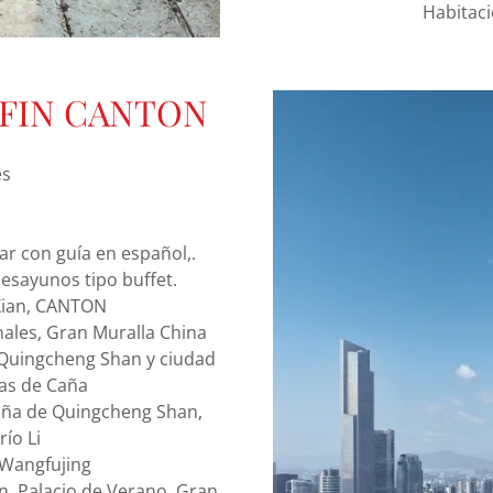
Habitació
 FIN CANTON
es
ar con guía en español,.
desayunos tipo buffet.
 Xian, CANTON
onales, Gran Muralla China
 Quingcheng Shan y ciudad
tas de Caña
aña de Quingcheng Shan,
río Li
 Wangfujing
n, Palacio de Verano, Gran