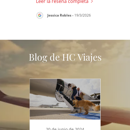
a
Leer la reseña completa
Lee
E
7/2026
Jessica Robles
-
19/3/2026
Blog de HC Viajes
 2021
20 de junio de 2024
23