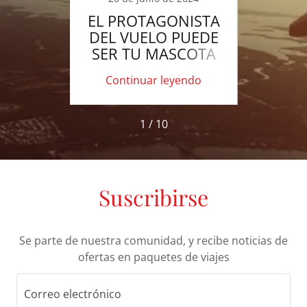
 TU
EL PROTAGONISTA
CIN
TE
DEL VUELO PUEDE
EURO
VIAJE
SER TU MASCOTA
DE 
ACER?
H
ndo
Continuar leyendo
Co
T
1 / 10
Suscribirse
Se parte de nuestra comunidad, y recibe noticias de
ofertas en paquetes de viajes
Correo electrónico