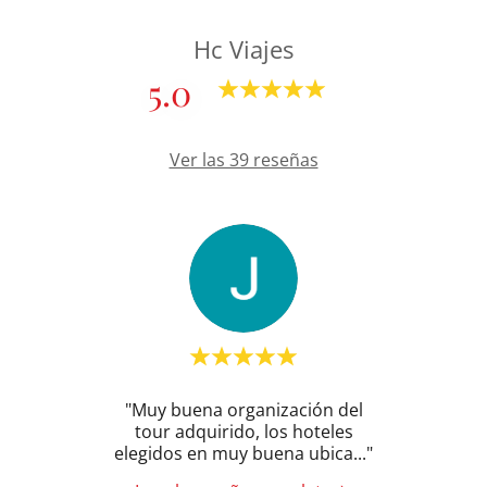
Hc Viajes
5.0
Ver las 39 reseñas
a,
"Muy buena organización del
"Muy
paña y
tour adquirido, los hoteles
orga
l, c
..."
elegidos en muy buena ubica
..."
graci